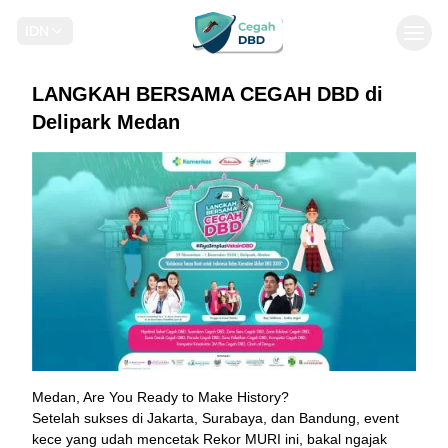
IDN
Togg
Skip
to
LANGKAH BERSAMA CEGAH DBD di
main
Delipark Medan
content
Medan, Are You Ready to Make History?
Setelah sukses di Jakarta, Surabaya, dan Bandung, event
kece yang udah mencetak Rekor MURI ini, bakal ngajak