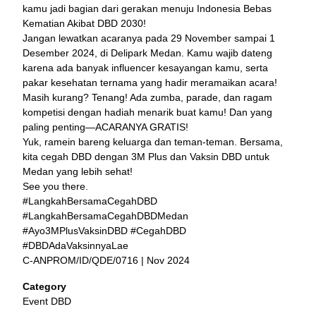
kamu jadi bagian dari gerakan menuju Indonesia Bebas
Kematian Akibat DBD 2030!
Jangan lewatkan acaranya pada 29 November sampai 1
Desember 2024, di Delipark Medan. Kamu wajib dateng
karena ada banyak influencer kesayangan kamu, serta
pakar kesehatan ternama yang hadir meramaikan acara!
Masih kurang? Tenang! Ada zumba, parade, dan ragam
kompetisi dengan hadiah menarik buat kamu! Dan yang
paling penting—ACARANYA GRATIS!
Yuk, ramein bareng keluarga dan teman-teman. Bersama,
kita cegah DBD dengan 3M Plus dan Vaksin DBD untuk
Medan yang lebih sehat!
See you there.
#LangkahBersamaCegahDBD
#LangkahBersamaCegahDBDMedan
#Ayo3MPlusVaksinDBD #CegahDBD
#DBDAdaVaksinnyaLae
C-ANPROM/ID/QDE/0716 | Nov 2024
Category
Event DBD